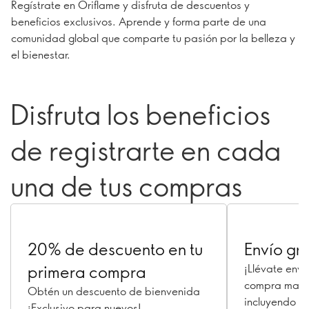
Regístrate en Oriflame y disfruta de descuentos y
beneficios exclusivos. Aprende y forma parte de una
comunidad global que comparte tu pasión por la belleza y
el bienestar.
Disfruta los beneficios
de registrarte en cada
una de tus compras
20% de descuento en tu
Envío gra
primera compra
¡Llévate enví
compra mayor
Obtén un descuento de bienvenida
incluyendo u
¡Exclusivo para nuevos!