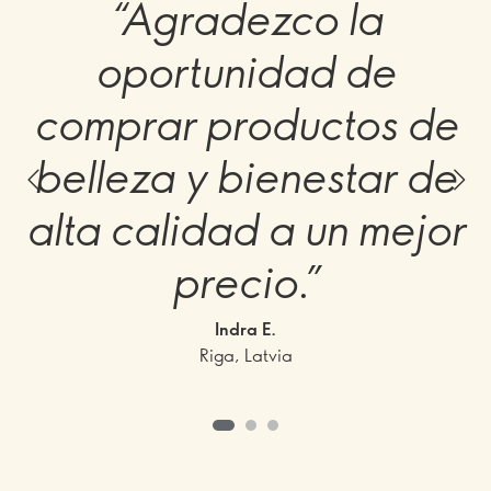
“Agradezco la
oportunidad de
comprar productos de
belleza y bienestar de
alta calidad a un mejor
precio.”
Indra E.
Riga, Latvia