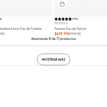
4
)
(
1701
)
POSSESS
eekend Azur Eau de Toilette
Possess Eau de Parfum
.00
$629.90
$990.00
Mostrando 8 de 71 productos
MOSTRAR MÁS