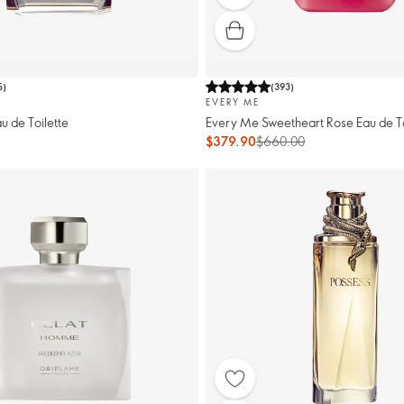
5
)
(
393
)
EVERY ME
u de Toilette
Every Me Sweetheart Rose Eau de To
$379.90
$660.00