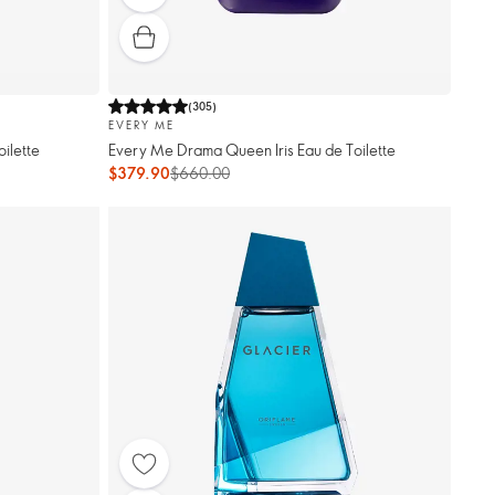
(
305
)
EVERY ME
ilette
Every Me Drama Queen Iris Eau de Toilette
$379.90
$660.00