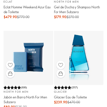
ECLAT
NORTH FOR MEN
Eclat Homme Weekend Azur Eau
Gel de Ducha y Shampoo North
de Toilette
For Men Subzero
$479.90
$770.00
$179.90
$270.00
(
500
)
(
2117
)
NORTH FOR MEN
GLACIER
Jabón en Barra North For Men
Glacier Eau de Toilette
Subzero
$239.90
$470.00
$89.90
$135.00