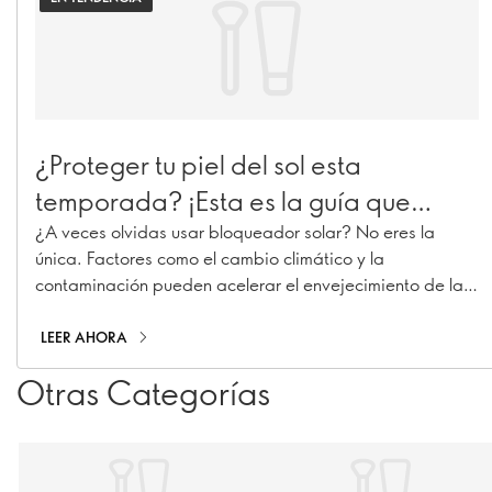
¿Proteger tu piel del sol esta
temporada? ¡Esta es la guía que
debes de tener a la mano!
¿A veces olvidas usar bloqueador solar? No eres la
única. Factores como el cambio climático y la
contaminación pueden acelerar el envejecimiento de la
piel, provocando manchas, líneas de expresión y
pérdida de colágeno.
LEER AHORA
Otras Categorías