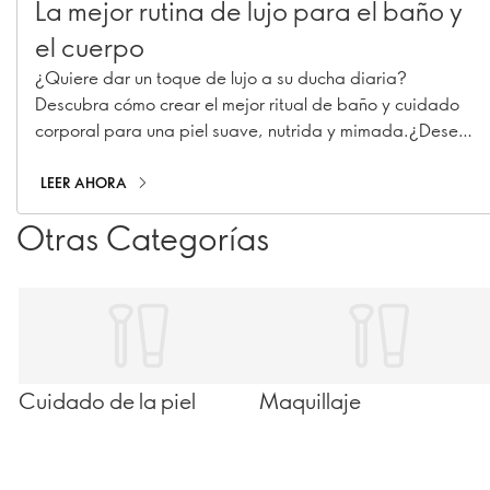
La mejor rutina de lujo para el baño y
el cuerpo
¿Quiere dar un toque de lujo a su ducha diaria?
Descubra cómo crear el mejor ritual de baño y cuidado
corporal para una piel suave, nutrida y mimada.¿Desea
dar un toque de lujo a su rutina de ducha diaria?
Descubra cómo crear el mejor ritual de baño y cuidado
LEER AHORA
corporal para una piel suave, nutrida y mimada.
Otras Categorías
Cuidado de la piel
Maquillaje