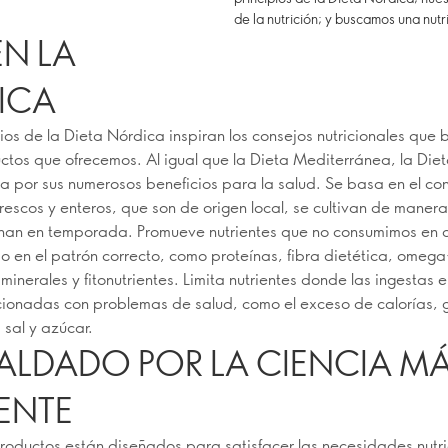
de la nutrición; y buscamos una nutr
EN LA
ICA
pios de la Dieta Nórdica inspiran los consejos nutricionales que
uctos que ofrecemos. Al igual que la Dieta Mediterránea, la Die
a por sus numerosos beneficios para la salud. Se basa en el c
frescos y enteros, que son de origen local, se cultivan de manera
han en temporada. Promueve nutrientes que no consumimos en 
s o en el patrón correcto, como proteínas, fibra dietética, omega
minerales y fitonutrientes. Limita nutrientes donde las ingestas
cionadas con problemas de salud, como el exceso de calorías, 
 sal y azúcar.
ALDADO POR LA CIENCIA M
ENTE
roductos están diseñados para satisfacer las necesidades nutri