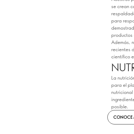
se crean c
respaldado
para respa
demostrado
productos 
Además, nu
recientes 
científico
NUTR
La nutrici
para el pl
nutriciona
ingredient
posible.
CONOCE 