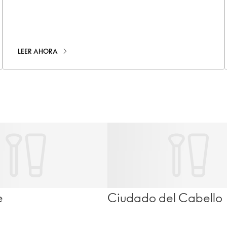
intestinal y el impacto que puede tener en tu salud
general
LEER AHORA
e
Ciudado del Cabello