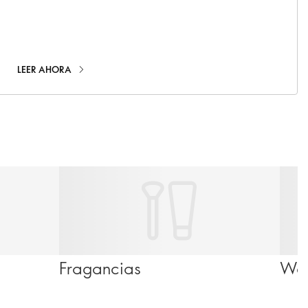
the research.
LEER AHORA
Fragancias
Wel