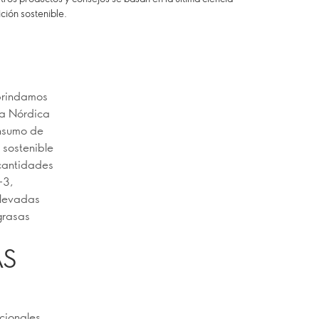
ición sostenible.
 brindamos
ta Nórdica
onsumo de
 sostenible
cantidades
-3,
 elevadas
grasas
ÁS
cionales,