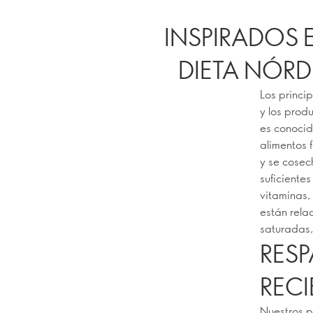
INSPIRADOS 
DIETA NÓRD
Los princi
y los prod
es conocid
alimentos 
y se cosec
suficiente
vitaminas, 
están rela
saturadas,
RESP
RECI
Nuestros p