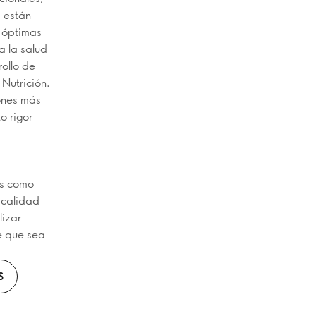
s están
s óptimas
a la salud
rollo de
Nutrición.
ones más
o rigor
as como
 calidad
lizar
e que sea
S