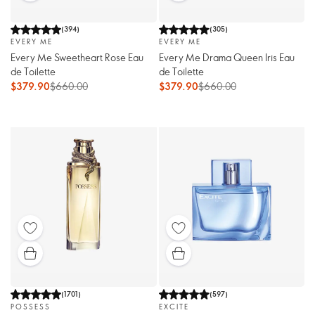
(
394
)
(
305
)
EVERY ME
EVERY ME
Every Me Sweetheart Rose Eau
Every Me Drama Queen Iris Eau
de Toilette
de Toilette
$379.90
$660.00
$379.90
$660.00
(
1701
)
(
597
)
POSSESS
EXCITE