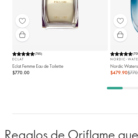
(
765
)
(
70
ECLAT
NORDIC-WATE
Eclat Femme Eau de Toilette
Nordic Waters 
$770.00
$479.90
$770
Regalos de Oriflame que 