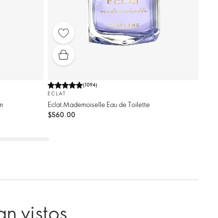
(
1094
)
ECLAT
m
Eclat Mademoiselle Eau de Toilette
$560.00
n vistos