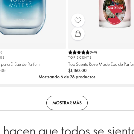
5
)
(
160
)
RS
TOP SCENTS
para Él Eau de Parfum
Top Scents Rose Mode Eau de Parfu
.00
$1,150.00
Mostrando 6 de 76 productos
MOSTRAR MÁS
hacen que todos se sienta