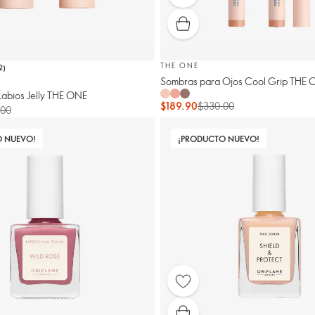
THE ONE
2
)
Sombras para Ojos Cool Grip THE
Labios Jelly THE ONE
$189.90
$330.00
.00
O NUEVO!
¡PRODUCTO NUEVO!