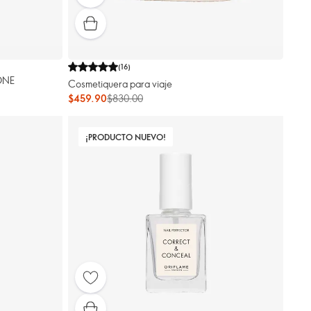
(
16
)
 ONE
Cosmetiquera para viaje
$459.90
$830.00
¡PRODUCTO NUEVO!