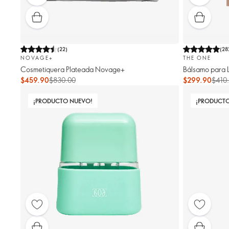
(
22
)
(
28
NOVAGE+
THE ONE
Cosmetiquera Plateada Novage+
Bálsamo para 
$459.90
$830.00
$299.90
$410
¡PRODUCTO NUEVO!
¡PRODUCT