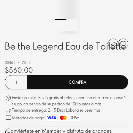
Be the Legend Eau de Toilette
30468
75 ml.
$560.00
COMPRA
Envío gratuito: Envío gratis al seleccionar una oferta en el paso 2,
se aplica dentro de su pedido de 100 puntos o más.
Tiempo de entrega: 2 - 5 Días Laborales
Leer más
Métodos de pago:
¡Conviértete en Member y disfruta de grandes