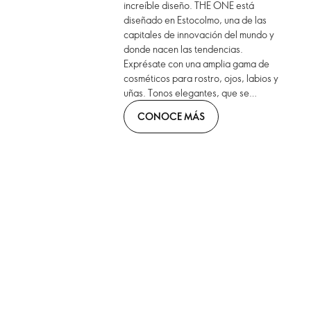
increíble diseño. THE ONE está
diseñado en Estocolmo, una de las
capitales de innovación del mundo y
donde nacen las tendencias.
Exprésate con una amplia gama de
cosméticos para rostro, ojos, labios y
uñas. Tonos elegantes, que se
combinan con formatos innovadores.
CONOCE MÁS
¡Llévalos contigo!