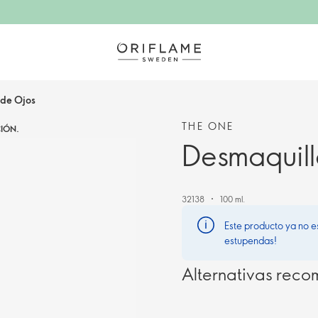
 de Ojos
THE ONE
IÓN.
Desmaquill
32138
100 ml.
Este producto ya no e
estupendas!
Alternativas rec