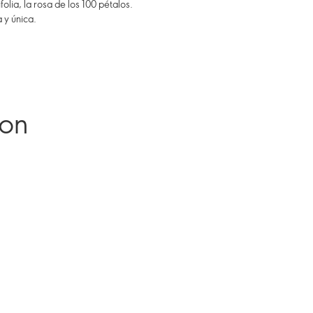
olia, la rosa de los 100 pétalos.
 y única.
ron