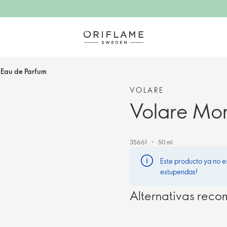
 Eau de Parfum
VOLARE
Volare Mom
35661
50 ml.
Este producto ya no e
estupendas!
Alternativas rec