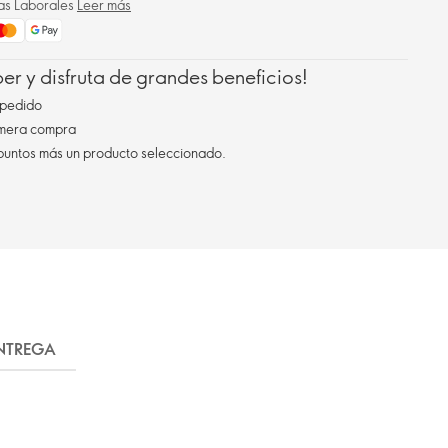
ías Laborales
Leer más
r y disfruta de grandes beneficios!
pedido
imera compra
 puntos más un producto seleccionado.
ENTREGA