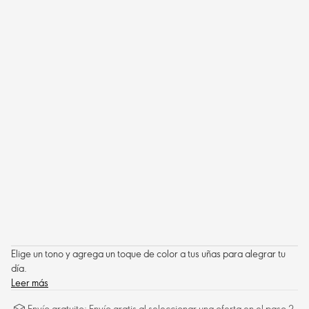
Elige un tono y agrega un toque de color a tus uñas para alegrar tu
día.
Leer más
Envío gratuito: Envío gratis al seleccionar una oferta en el paso 2,