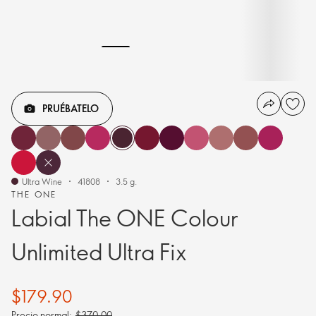
PRUÉBATELO
Ultra Wine
41808
3.5 g.
THE ONE
Labial The ONE Colour
Unlimited Ultra Fix
$179.90
Precio normal:
$370.00