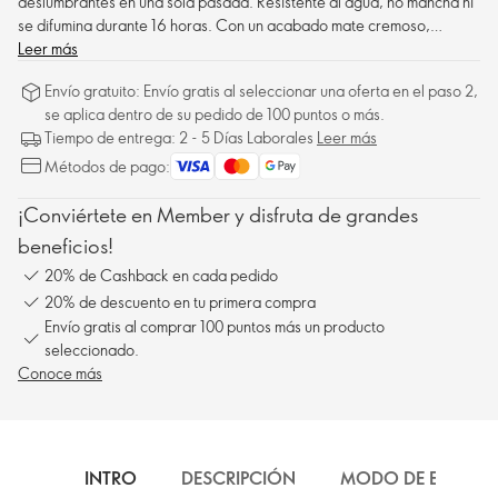
deslumbrantes en una sola pasada. Resistente al agua, no mancha ni
se difumina durante 16 horas. Con un acabado mate cremoso,
cómodo de llevar y fácil de aplicar, este delineador ultrapigmentado
Leer más
es para ti.
Envío gratuito: Envío gratis al seleccionar una oferta en el paso 2,
se aplica dentro de su pedido de 100 puntos o más.
Tiempo de entrega: 2 - 5 Días Laborales
Leer más
Métodos de pago:
¡Conviértete en Member y disfruta de grandes
beneficios!
20% de Cashback en cada pedido
20% de descuento en tu primera compra
Envío gratis al comprar 100 puntos más un producto
seleccionado.
Conoce más
INTRO
DESCRIPCIÓN
MODO DE EMPLEO