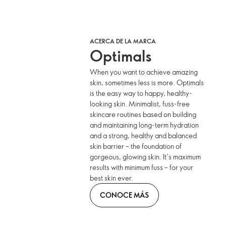
ACERCA DE LA MARCA
Optimals
When you want to achieve amazing
skin, sometimes less is more. Optimals
is the easy way to happy, healthy-
looking skin. Minimalist, fuss-free
skincare routines based on building
and maintaining long-term hydration
and a strong, healthy and balanced
skin barrier – the foundation of
gorgeous, glowing skin. It’s maximum
results with minimum fuss – for your
best skin ever.
CONOCE MÁS