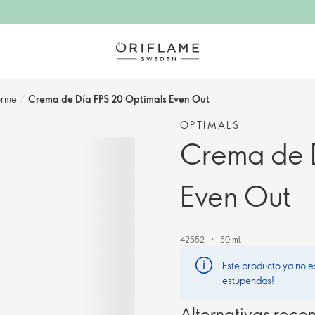
orme
/
Crema de Día FPS 20 Optimals Even Out
OPTIMALS
Crema de 
Even Out
42552
50 ml.
Este producto ya no e
estupendas!
Alternativas rec