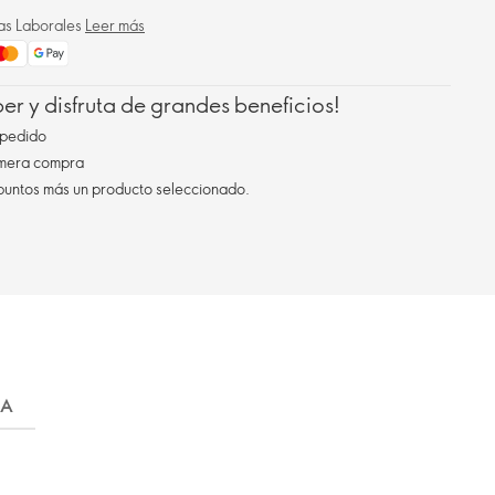
ías Laborales
Leer más
r y disfruta de grandes beneficios!
pedido
imera compra
 puntos más un producto seleccionado.
GA