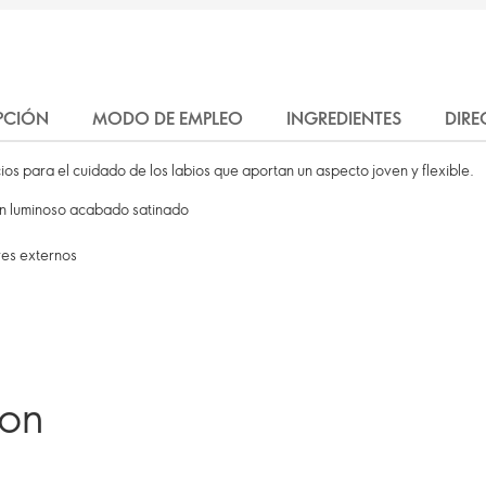
PCIÓN
MODO DE EMPLEO
INGREDIENTES
DIRE
cios para el cuidado de los labios que aportan un aspecto joven y flexible.
con luminoso acabado satinado
res externos
ron