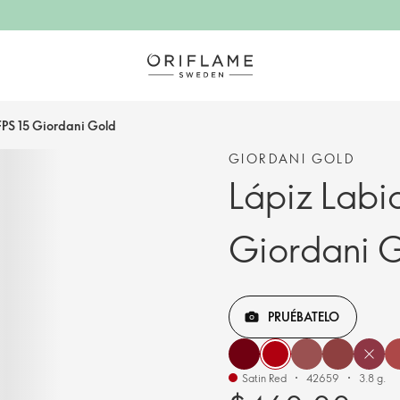
 FPS 15 Giordani Gold
GIORDANI GOLD
Lápiz Labia
Giordani 
PRUÉBATELO
Satin Red
42659
3.8 g.