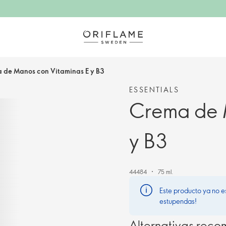
 de Manos con Vitaminas E y B3
ESSENTIALS
Crema de 
y B3
44484
75 ml.
Este producto ya no e
estupendas!
Alternativas rec