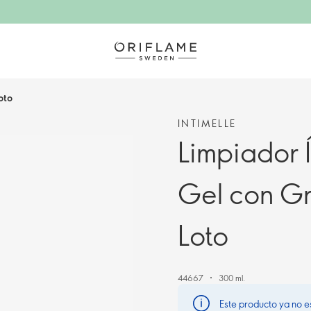
oto
INTIMELLE
Limpiador 
Gel con Gr
Loto
44667
300 ml.
Este producto ya no e