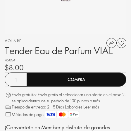
VOLARE
Tender Eau de Parfum VIAL
46054
$8.00
COMPRA
Envío gratuito: Envío gratis al seleccionar una oferta en el paso 2,
se aplica dentro de su pedido de 100 puntos o más.
Tiempo de entrega: 2 - 5 Días Laborales
Leer más
Métodos de pago:
¡Conviértete en Member y disfruta de grandes