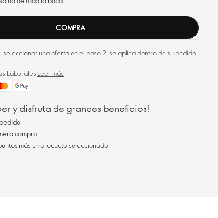
 salud de toda la boca.
COMPRA
 al seleccionar una oferta en el paso 2, se aplica dentro de su pedido
ías Laborales
Leer más
r y disfruta de grandes beneficios!
pedido
imera compra
 puntos más un producto seleccionado.