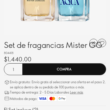
Set de fragancias Mister GG
804418
$1,440.00
COMPRA
Envío gratuito: Envío gratis al seleccionar una oferta en el paso 2,
se aplica dentro de su pedido de 100 puntos o más.
Tiempo de entrega: 2 - 5 Días Laborales
Leer más
Métodos de pago:
El Set incluye (2)