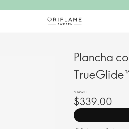
Plancha co
TrueGlide
804660
$339.00