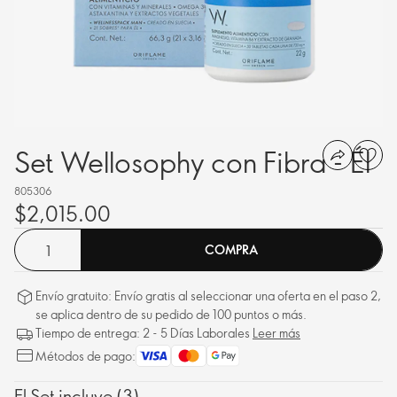
Set Wellosophy con Fibra - Él
805306
$2,015.00
COMPRA
Envío gratuito: Envío gratis al seleccionar una oferta en el paso 2,
se aplica dentro de su pedido de 100 puntos o más.
Tiempo de entrega: 2 - 5 Días Laborales
Leer más
Métodos de pago:
El Set incluye (3)