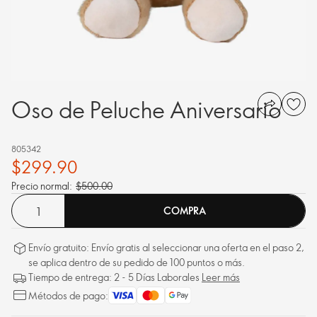
Oso de Peluche Aniversario
805342
$299.90
Precio normal:
$500.00
COMPRA
Envío gratuito: Envío gratis al seleccionar una oferta en el paso 2,
se aplica dentro de su pedido de 100 puntos o más.
Tiempo de entrega: 2 - 5 Días Laborales
Leer más
Métodos de pago: