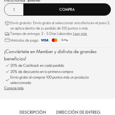
Precio normal:
$100.00
COMPRA
Envío gratuito: Envío gratis al seleccionar una oferta en el paso 2,
se aplica dentro de su pedido de 100 puntos o más.
Tiempo de entrega: 2 - 5 Días Laborales
Leer más
Métodos de pago:
¡Conviértete en Member y disfruta de grandes
beneficios!
20% de Cashback en cada pedido
20% de descuento en tu primera compra
Envío gratis al comprar 100 puntos más un producto
seleccionado.
Conoce más
DESCRIPCIÓN
DIRECCIÓN DE ENTREGA