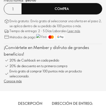
Precio normal:
$40.00
COMPRA
Envío gratuito: Envío gratis al seleccionar una oferta en el paso 2,
se aplica dentro de su pedido de 100 puntos o más.
Tiempo de entrega: 2 - 5 Días Laborales
Leer más
Métodos de pago:
¡Conviértete en Member y disfruta de grandes
beneficios!
20% de Cashback en cada pedido
20% de descuento en tu primera compra
Envío gratis al comprar 100 puntos más un producto
seleccionado.
Conoce más
DESCRIPCIÓN
DIRECCIÓN DE ENTREGA