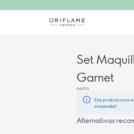
Set Maquil
Garnet
844976
Este producto ya no e
estupendas!
Alternativas rec