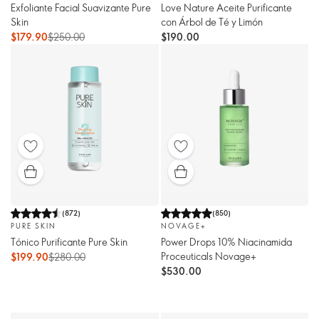
Exfoliante Facial Suavizante Pure
Love Nature Aceite Purificante
Skin
con Árbol de Té y Limón
$179.90
$250.00
$190.00
(
872
)
(
850
)
PURE SKIN
NOVAGE+
Tónico Purificante Pure Skin
Power Drops 10% Niacinamida
Proceuticals Novage+
$199.90
$280.00
$530.00