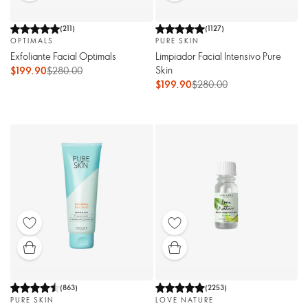
(
211
)
(
1127
)
OPTIMALS
PURE SKIN
Exfoliante Facial Optimals
Limpiador Facial Intensivo Pure
Skin
$199.90
$280.00
$199.90
$280.00
(
863
)
(
2253
)
PURE SKIN
LOVE NATURE