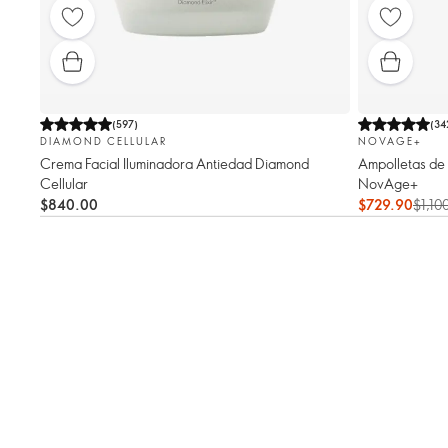
(
597
)
(
34
DIAMOND CELLULAR
NOVAGE+
Crema Facial Iluminadora Antiedad Diamond
Ampolletas de 
Cellular
NovAge+
$840.00
$729.90
$1,10