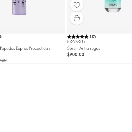
2
)
(
537
)
NOVAGE+
Péptidos Exprés Proceuticals
Sérum Antiarrugas
$900.00
0.00