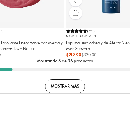
73
)
(
723
)
NORTH FOR MEN
 Exfoliante Energizante con Menta y
Espuma Limpiadora y de Afeitar 2 en 
ánicas Love Nature
Men Subzero
0
$219.90
$330.00
Mostrando 8 de 36 productos
MOSTRAR MÁS