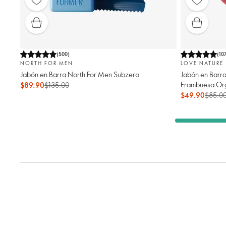
(
500
)
(
10
NORTH FOR MEN
LOVE NATURE
Jabón en Barra North For Men Subzero
Jabón en Barra
Frambuesa Org
$89.90
$135.00
$49.90
$85.0