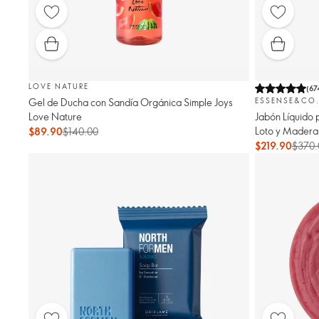
LOVE NATURE
(
67
Gel de Ducha con Sandía Orgánica Simple Joys
ESSENSE&CO
Love Nature
Jabón Líquido 
Loto y Mader
$89.90
$140.00
$219.90
$370.