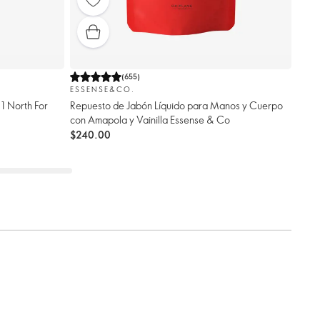
(
655
)
ESSENSE&CO.
1 North For
Repuesto de Jabón Líquido para Manos y Cuerpo
con Amapola y Vainilla Essense & Co
$240.00