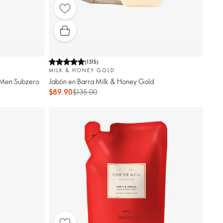
(
1315
)
MILK & HONEY GOLD
 Men Subzero
Jabón en Barra Milk & Honey Gold
$89.90
$135.00