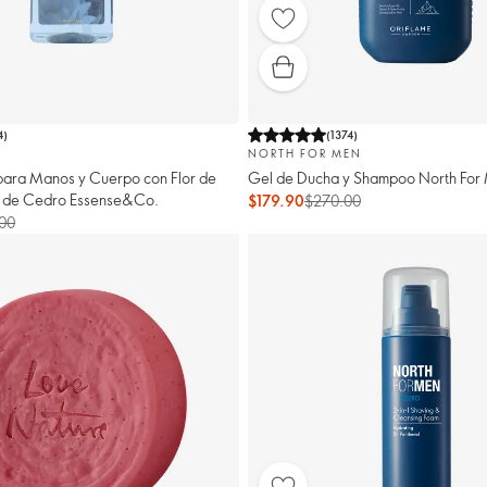
4
)
(
1374
)
.
NORTH FOR MEN
para Manos y Cuerpo con Flor de
Gel de Ducha y Shampoo North For
a de Cedro Essense&Co.
$179.90
$270.00
00