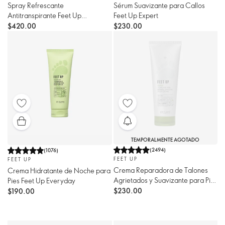
Spray Refrescante
Sérum Suavizante para Callos
Antitranspirante Feet Up
Feet Up Expert
Everyday Tamaño JUMBO
$420.00
$230.00
TEMPORALMENTE AGOTADO
(
2494
)
(
1076
)
FEET UP
FEET UP
Crema Reparadora de Talones
Crema Hidratante de Noche para
Agrietados y Suavizante para Pies
Pies Feet Up Everyday
Feet Up Expert
$230.00
$190.00