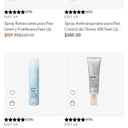
(
278
)
(
423
)
FEET UP
FEET UP
Spray Refrescante para Pies
Spray Antitranspirante para Pies
Limón y Frambuesa Feet Up
Control de Olores 48h Feet Up
Expert
$159.90
$260.00
$350.00
(
1235
)
(
970
)
FEET UP
FEET UP