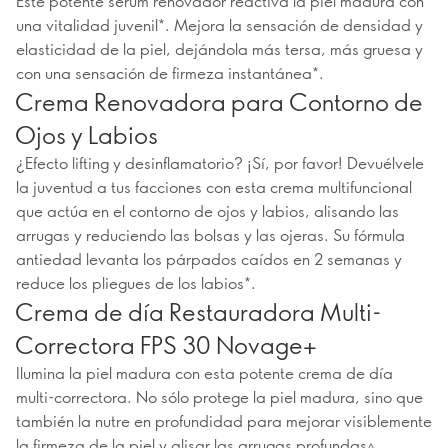
Este potente sérum renovador reactiva la piel madura con
una vitalidad juvenil*. Mejora la sensación de densidad y
elasticidad de la piel, dejándola más tersa, más gruesa y
con una sensación de firmeza instantánea*.
Crema Renovadora para Contorno de
Ojos y Labios
¿Efecto lifting y desinflamatorio? ¡Sí, por favor! Devuélvele
la juventud a tus facciones con esta crema multifuncional
que actúa en el contorno de ojos y labios, alisando las
arrugas y reduciendo las bolsas y las ojeras. Su fórmula
antiedad levanta los párpados caídos en 2 semanas y
reduce los pliegues de los labios*.
Crema de día Restauradora Multi-
Correctora FPS 30 Novage+
Ilumina la piel madura con esta potente crema de día
multi-correctora. No sólo protege la piel madura, sino que
también la nutre en profundidad para mejorar visiblemente
la firmeza de la piel y alisar las arrugas profundas▵.