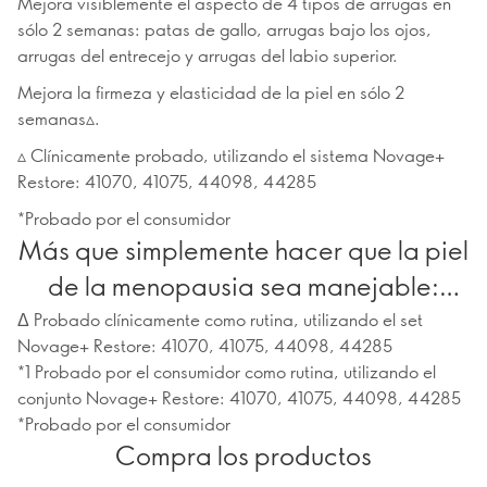
Mejora visiblemente el aspecto de 4 tipos de arrugas en
sólo 2 semanas: patas de gallo, arrugas bajo los ojos,
arrugas del entrecejo y arrugas del labio superior.
Mejora la firmeza y elasticidad de la piel en sólo 2
semanas▵.
▵ Clínicamente probado, utilizando el sistema Novage+
Restore: 41070, 41075, 44098, 44285
*Probado por el consumidor
Más que simplemente hacer que la piel
de la menopausia sea manejable:
podría ser su mejor piel hasta el
Δ Probado clínicamente como rutina, utilizando el set
Novage+ Restore: 41070, 41075, 44098, 44285
momento.
*1 Probado por el consumidor como rutina, utilizando el
conjunto Novage+ Restore: 41070, 41075, 44098, 44285
*Probado por el consumidor
Compra los productos