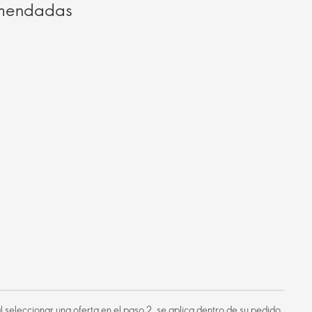
omendadas
 al seleccionar una oferta en el paso 2, se aplica dentro de su pedido