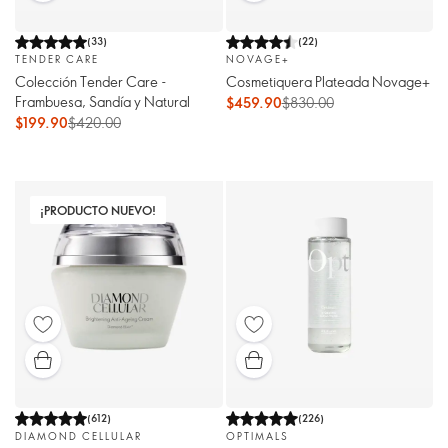
(
33
)
(
22
)
TENDER CARE
NOVAGE+
Colección Tender Care -
Cosmetiquera Plateada Novage+
Frambuesa, Sandía y Natural
$459.90
$830.00
$199.90
$420.00
¡PRODUCTO NUEVO!
(
612
)
(
226
)
DIAMOND CELLULAR
OPTIMALS