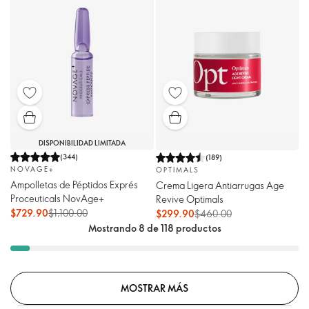
DISPONIBILIDAD LIMITADA
(
344
)
(
189
)
NOVAGE+
OPTIMALS
Ampolletas de Péptidos Exprés
Crema Ligera Antiarrugas Age
Proceuticals NovAge+
Revive Optimals
$729.90
$1,100.00
$299.90
$460.00
Mostrando 8 de 118 productos
MOSTRAR MÁS