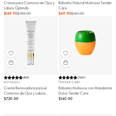
Crema para Contorno de Ojos y
Bálsamo Natural Multiusos Tender
Labios Optimals
Care
$169.90
$355.00
$49.90
$140.00
(
862
)
(
3367
)
NOVAGE+
TENDER CARE
Crema Renovadora para el
Bálsamo Multiusos con Mandarina
Contorno de Ojos y Labios
Dulce Tender Care
Novage+
$720.00
$140.00