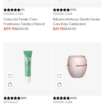
(
31
)
(
1133
)
TENDER CARE
TENDER CARE
Colección Tender Care -
Bálsamo Multiusos Sandía Tender
Frambuesa, Sandía y Natural
Care Ruby Celebration
$199.90
$420.00
$49.90
$140.00
(
869
)
(
6231
)
OPTIMALS
TENDER CARE