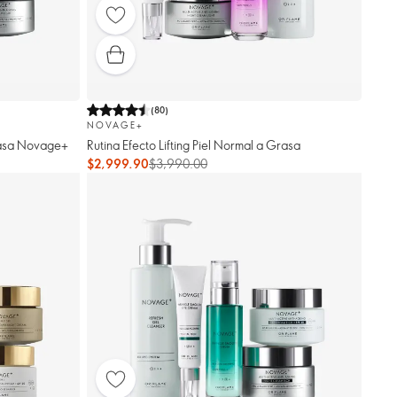
(
80
)
NOVAGE+
rasa Novage+
Rutina Efecto Lifting Piel Normal a Grasa
$2,999.90
$3,990.00