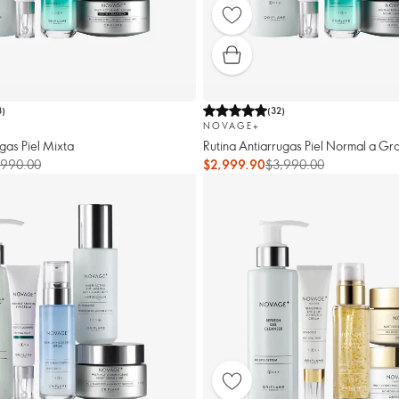
3
)
(
32
)
NOVAGE+
gas Piel Mixta
Rutina Antiarrugas Piel Normal a G
,990.00
$2,999.90
$3,990.00