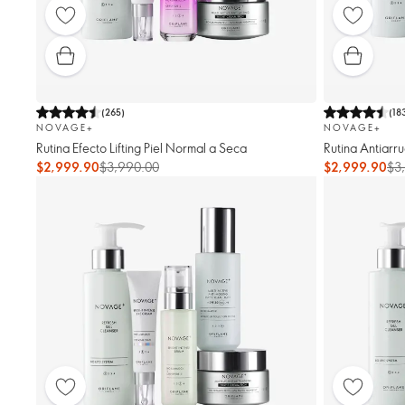
(
265
)
(
18
NOVAGE+
NOVAGE+
Rutina Efecto Lifting Piel Normal a Seca
Rutina Antiarru
$2,999.90
$3,990.00
$2,999.90
$3