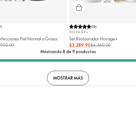
2
)
(
16
)
NOVAGE+
rfecciones Piel Normal a Grasa
Set Restaurador Novage+
,990.00
$3,289.90
$4,360.00
Mostrando 8 de 9 productos
MOSTRAR MÁS