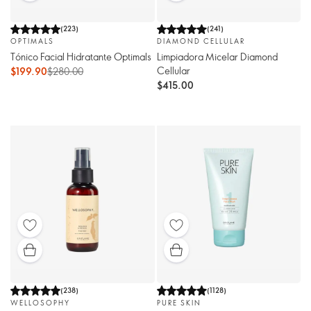
(
223
)
(
241
)
OPTIMALS
DIAMOND CELLULAR
Tónico Facial Hidratante Optimals
Limpiadora Micelar Diamond
Cellular
$199.90
$280.00
$415.00
(
238
)
(
1128
)
WELLOSOPHY
PURE SKIN