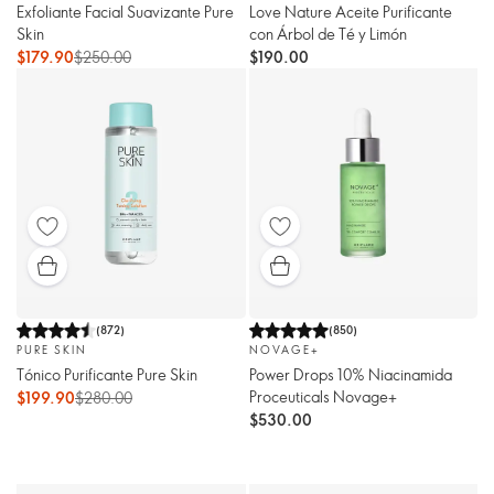
Exfoliante Facial Suavizante Pure
Love Nature Aceite Purificante
Skin
con Árbol de Té y Limón
$179.90
$250.00
$190.00
(
872
)
(
850
)
PURE SKIN
NOVAGE+
Tónico Purificante Pure Skin
Power Drops 10% Niacinamida
Proceuticals Novage+
$199.90
$280.00
$530.00