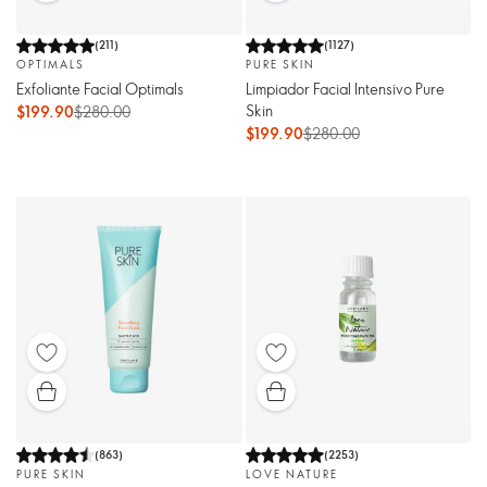
(
211
)
(
1127
)
OPTIMALS
PURE SKIN
Exfoliante Facial Optimals
Limpiador Facial Intensivo Pure
Skin
$199.90
$280.00
$199.90
$280.00
(
863
)
(
2253
)
PURE SKIN
LOVE NATURE