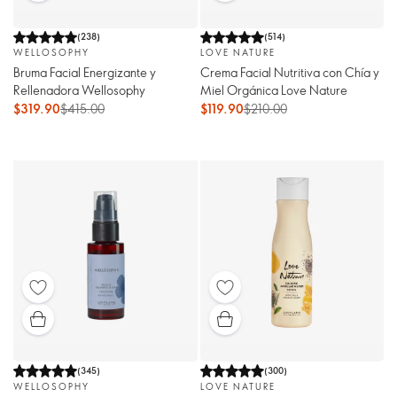
(
238
)
(
514
)
WELLOSOPHY
LOVE NATURE
Bruma Facial Energizante y
Crema Facial Nutritiva con Chía y
Rellenadora Wellosophy
Miel Orgánica Love Nature
$319.90
$415.00
$119.90
$210.00
(
345
)
(
300
)
WELLOSOPHY
LOVE NATURE