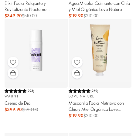
Elíxir Facial Relajante y
Agua Micelar Calmante con Chía
Revitalizante Nocturno
y Miel Orgánica Love Nature
Wellosophy
$349.90
$510.00
$119.90
$210.00
(
293
)
(
269
)
WAUNT
LOVE NATURE
Crema de Día
Mascarilla Facial Nutritiva con
Chía y Miel Orgánica Love
$399.90
$590.00
Nature
$119.90
$210.00