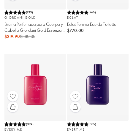
(
133
)
(
765
)
GIORDANI GOLD
ECLAT
Bruma Perfumada para Cuerpo y
Eclat Femme Eau de Toilette
Cabello Giordani Gold Essenza
$770.00
Supreme
$219.90
$380.00
(
394
)
(
305
)
EVERY ME
EVERY ME