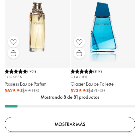
(
1701
)
(
2117
)
POSSESS
GLACIER
Possess Eau de Parfum
Glacier Eau de Toilette
$629.90
$990.00
$239.90
$470.00
Mostrando 8 de 81 productos
MOSTRAR MÁS