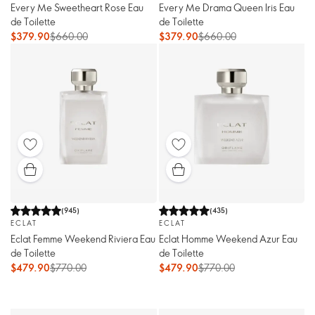
Every Me Sweetheart Rose Eau
Every Me Drama Queen Iris Eau
de Toilette
de Toilette
$379.90
$660.00
$379.90
$660.00
(
945
)
(
435
)
ECLAT
ECLAT
Eclat Femme Weekend Riviera Eau
Eclat Homme Weekend Azur Eau
de Toilette
de Toilette
$479.90
$770.00
$479.90
$770.00