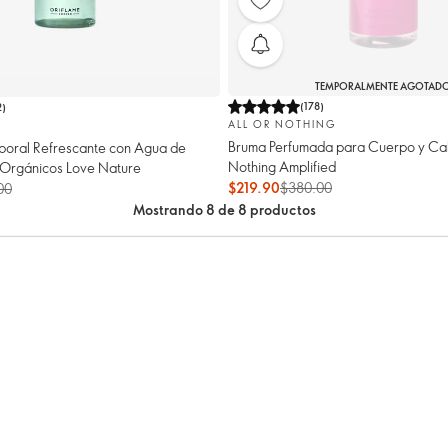
TEMPORALMENTE AGOTAD
(
178
)
2
)
ALL OR NOTHING
Bruma Perfumada para Cuerpo y Cab
poral Refrescante con Agua de
Nothing Amplified
Orgánicos Love Nature
$219.90
$380.00
00
Mostrando 8 de 8 productos