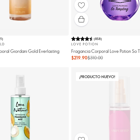
21
)
(
858
)
LD
LOVE POTION
oral Giordani Gold Everlasting
Fragancia Corporal Love Potion So 
$219.90
$310.00
¡PRODUCTO NUEVO!