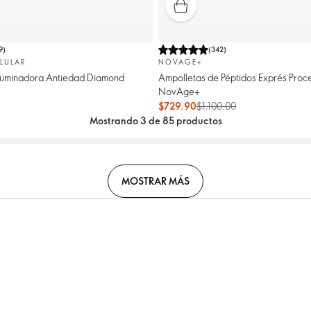
9
)
(
342
)
LULAR
NOVAGE+
Iluminadora Antiedad Diamond
Ampolletas de Péptidos Exprés Proce
NovAge+
$729.90
$1,100.00
Mostrando 3 de 85 productos
MOSTRAR MÁS