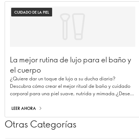
CUIDADO DE LA PIEL
La mejor rutina de lujo para el baño y
el cuerpo
¿Quiere dar un toque de lujo a su ducha diaria?
Descubra cómo crear el mejor ritual de baño y cuidado
corporal para una piel suave, nutrida y mimada.¿Desea
dar un toque de lujo a su rutina de ducha diaria?
Descubra cómo crear el mejor ritual de baño y cuidado
LEER AHORA
corporal para una piel suave, nutrida y mimada.
Otras Categorías