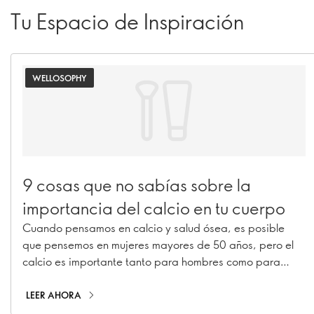
Tu Espacio de Inspiración
WELLOSOPHY
9 cosas que no sabías sobre la
importancia del calcio en tu cuerpo
Cuando pensamos en calcio y salud ósea, es posible
que pensemos en mujeres mayores de 50 años, pero el
calcio es importante tanto para hombres como para
mujeres, desde la infancia y la adolescencia hasta la
edad adulta. Descubre por qué el calcio es importante a
LEER AHORA
todas las edades y cómo puedes asegurarte de que tú y