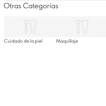
Otras Categorías
tus seres queridos reciben la cantidad suficiente.
Cuidado de la piel
Maquillaje